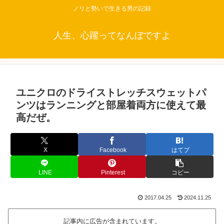
ノリと勢いで生きる男の記録
人生、心躍ってなんぼですよ
ユニクロのドライストレッチスウェットパ
ンツはランニングと部屋着両方に使えて最
高だぜ。
X
Facebook
はてブ
LINE
Pinterest
コピー
2017.04.25
2024.11.25
記事内に広告が含まれています。