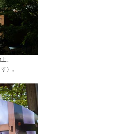
途上。
ます）。