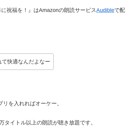
祝福を！』はAmazonの朗読サービス
Audible
で配
れて快適なんだよなー
プリを入れればオーケー。
12万タイトル以上の朗読が聴き放題です。