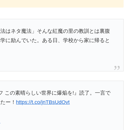
魔法はネタ魔法」そんな紅魔の里の教訓とは裏腹
勉学に励んでいた。ある日、学校から家に帰ると
フ この素晴らしい世界に爆焔を!』読了。一言で
ったー！
https://t.co/jnTBsUdOvt
日