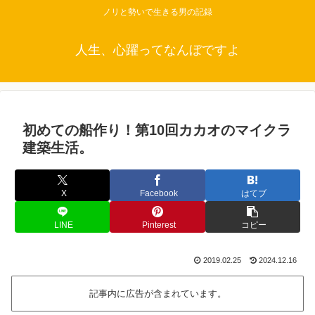
ノリと勢いで生きる男の記録
人生、心躍ってなんぼですよ
初めての船作り！第10回カカオのマイクラ
建築生活。
X
Facebook
はてブ
LINE
Pinterest
コピー
2019.02.25
2024.12.16
記事内に広告が含まれています。