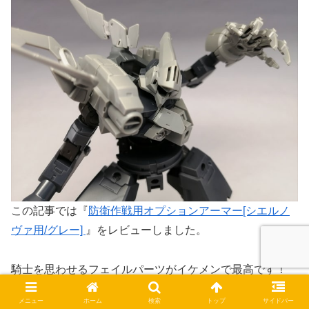
この記事では『
防衛作戦用オプションアーマー[シエルノ
ヴァ用/グレー]
』をレビューしました。
騎士を思わせるフェイルパーツがイケメンで最高です！
メニュー
ホーム
検索
トップ
サイドバー
士官部隊用オプションアーマーとはカラバリになってるパ