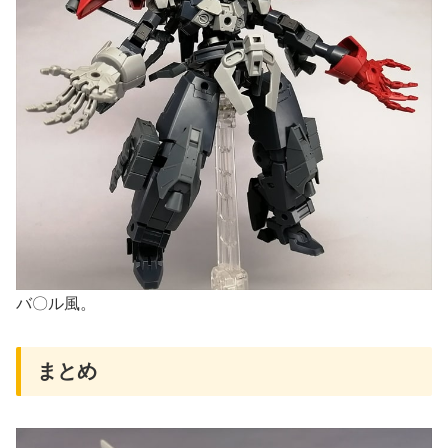
バ〇ル風。
まとめ