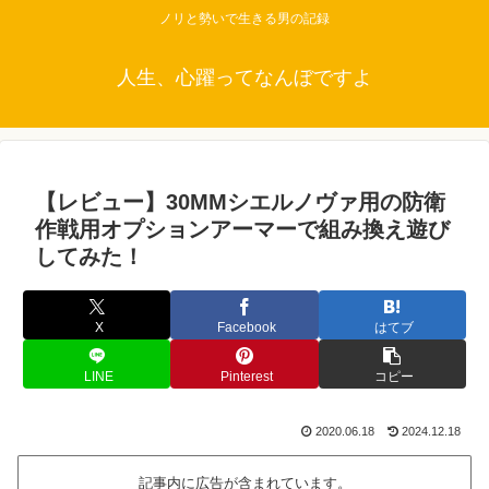
ノリと勢いで生きる男の記録
人生、心躍ってなんぼですよ
【レビュー】30MMシエルノヴァ用の防衛
作戦用オプションアーマーで組み換え遊び
してみた！
X
Facebook
はてブ
LINE
Pinterest
コピー
2020.06.18
2024.12.18
記事内に広告が含まれています。