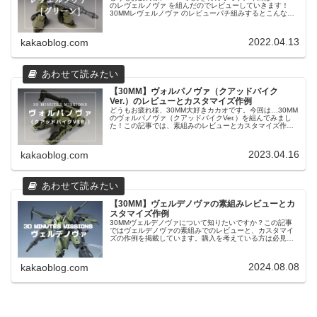
のレヴェルノヴァ を組んだのでレビューしていきます！
30MMレヴェルノヴァ のレビューパチ組みするとこんな感
じ全体的にガッシリとした印象で、特に脚が目を引きます
ね。その割に顔はやけに...
2022.04.13
kakaoblog.com
【30MM】ヴォルパノヴァ（クアッドバイク
Ver.）のレビューとカスタマイズ作例
どうもお疲れ様、30MM大好きカカオです。今回は…30MM
のヴォルパノヴァ（クアッドバイクVer.）を組んでみまし
た！この記事では、素組みのレビューとカスタマイズ作例
をお届けします。作例だけ見たい方は目次から飛んでくだ
さい。30MMヴォルパ...
2023.04.16
kakaoblog.com
【30MM】ヴェルデノヴァの素組みレビューとカ
スタマイズ作例
30MMヴェルデノヴァについて知りたいですか？この記事
ではヴェルデノヴァの素組みでのレビューと、カスタマイ
ズの作例を掲載しています。購入を考えている方は必見で
す。
2024.08.08
kakaoblog.com