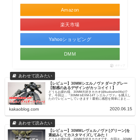
Amazon
楽天市場
Yahooショッピング
DMM
ポチップ
【レビュー】30MMシエルノヴァ ダークグレー
【獣感のあるデザインがカッコイイ！】
どうもお疲れ様、30MM大好きカカオ(@kudoshin06s)で
す。今回は…『30MM bEXM-14T シエルノヴァ』を購入し
たのでレビューしていきます！最初に感想を簡単にまとめ
ると素組で十分カッコイイ脚の可動域がやや狭いカスタマ
イズに...
2020.06.15
kakaoblog.com
【レビュー】30MMレヴェルノヴァ [グリーン]を
素組みしてカスタマイズしてみた！
どうもお疲れ様、30MM大好きカカオです。今回は…30MM