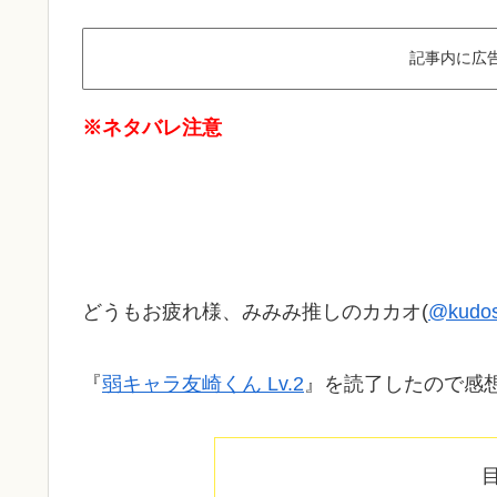
記事内に広
※ネタバレ注意
どうもお疲れ様、みみみ推しのカカオ(
@kudos
『
弱キャラ友崎くん Lv.2
』を読了したので感