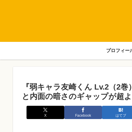
プロフィー
『弱キャラ友崎くん Lv.2（
と内面の暗さのギャップが超
X
Facebook
はてブ