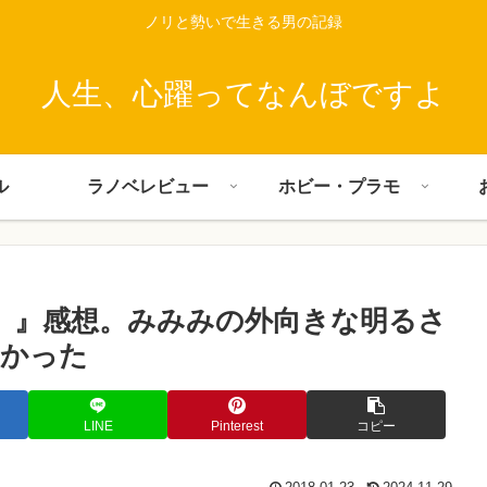
ノリと勢いで生きる男の記録
人生、心躍ってなんぼですよ
ル
ラノベレビュー
ホビー・プラモ
2巻）』感想。みみみの外向きな明るさ
よかった
LINE
Pinterest
コピー