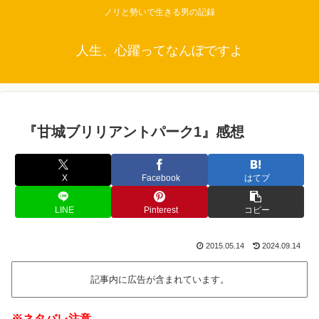
ノリと勢いで生きる男の記録
人生、心躍ってなんぼですよ
『甘城ブリリアントパーク1』感想
X
Facebook
はてブ
LINE
Pinterest
コピー
2015.05.14
2024.09.14
記事内に広告が含まれています。
※ネタバレ注意