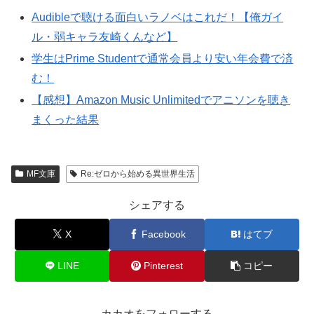
Audibleで聴ける面白いラノベはこれだ！【俺ガイ
ル・弱キャラ友崎くんなど】
学生はPrime Studentで通常会員より安い年会費で済
む！
【感想】Amazon Music Unlimitedでアニソンを聴き
まくった結果
MF文庫
Re:ゼロから始める異世界生活
シェアする
X
Facebook
はてブ
LINE
Pinterest
コピー
カカオをフォローする