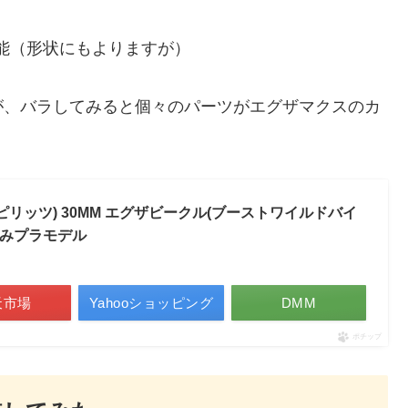
可能（形状にもよりますが）
が、バラしてみると個々のパーツがエグザマクスのカ
イ スピリッツ) 30MM エグザビークル(ブーストワイルドバイ
け済みプラモデル
天市場
Yahooショッピング
DMM
ポチップ