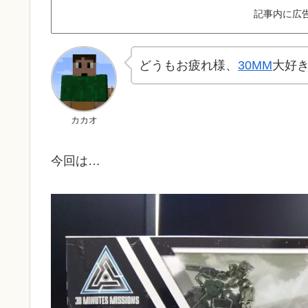
記事内に広
どうもお疲れ様、
30MM
大好
カカオ
今回は…