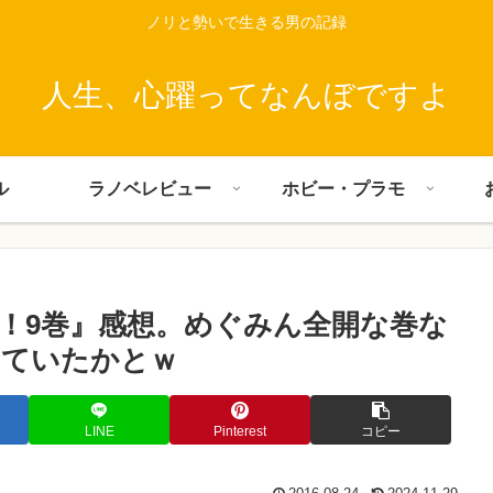
ノリと勢いで生きる男の記録
人生、心躍ってなんぼですよ
ル
ラノベレビュー
ホビー・プラモ
！9巻』感想。めぐみん全開な巻な
えていたかとｗ
LINE
Pinterest
コピー