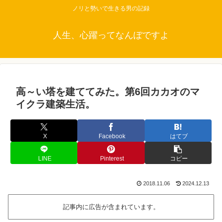
ノリと勢いで生きる男の記録
人生、心躍ってなんぼですよ
高～い塔を建ててみた。第6回カカオのマ
イクラ建築生活。
X
Facebook
はてブ
LINE
Pinterest
コピー
2018.11.06
2024.12.13
記事内に広告が含まれています。