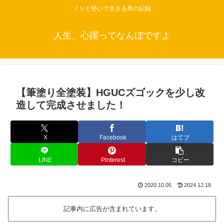
ノリと勢いで生きる男の記録
人生、心躍ってなんぼですよ
【筆塗り全塗装】HGUCズゴックを少し改
造して完成させました！
X
Facebook
はてブ
LINE
Pinterest
コピー
2020.10.05
2024.12.18
記事内に広告が含まれています。