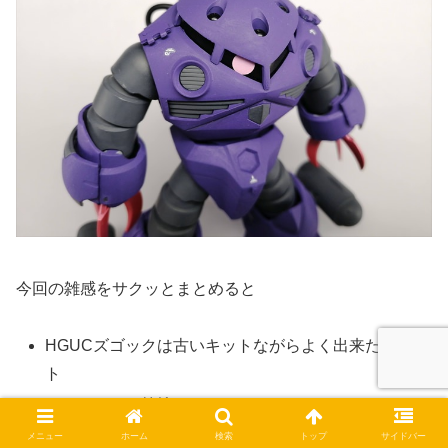
今回の雑感をサクッとまとめると
HGUCズゴックは古いキットながらよく出来たキッ
ト
ファレフォは筆塗りしやすい
ファレフォは調色しやすい
メニュー
ホーム
検索
トップ
サイドバー