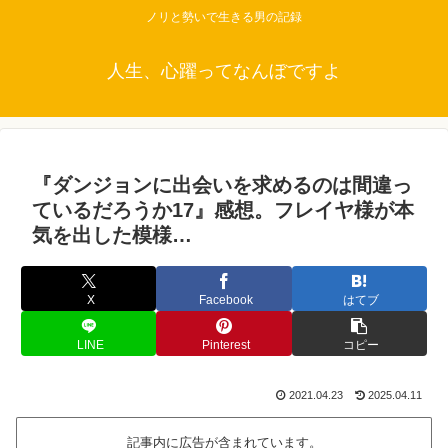
ノリと勢いで生きる男の記録
人生、心躍ってなんぼですよ
『ダンジョンに出会いを求めるのは間違っ
ているだろうか17』感想。フレイヤ様が本
気を出した模様…
X
Facebook
はてブ
LINE
Pinterest
コピー
2021.04.23
2025.04.11
記事内に広告が含まれています。