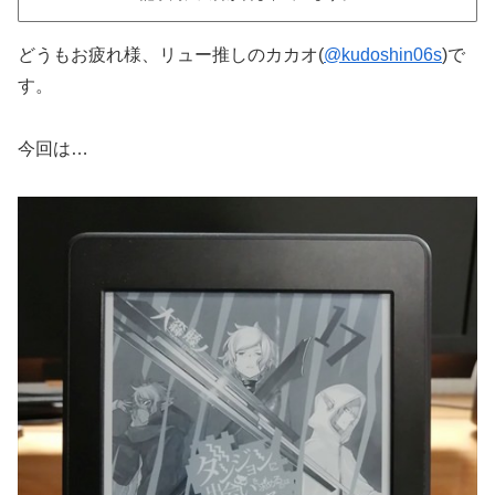
どうもお疲れ様、リュー推しのカカオ(
@kudoshin06s
)で
す。
今回は…