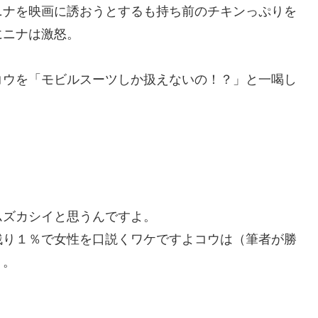
ニナを映画に誘おうとするも持ち前のチキンっぷりを
にニナは激怒。
コウを「モビルスーツしか扱えないの！？」と一喝し
ムズカシイと思うんですよ。
残り１％で女性を口説くワケですよコウは（筆者が勝
）。