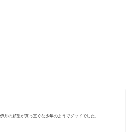
。伊月の願望が真っ直ぐな少年のようでグッドでした。