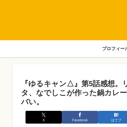
プロフィー
『ゆるキャン△』第5話感想。
タ、なでしこが作った鍋カレー
バい。
X
Facebook
はてブ