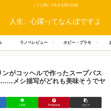
ノリと勢いで生きる男の記録
人生、心躍ってなんぼですよ
ル
ラノベレビュー
ホビー・プラモ
リンがコッヘルで作ったスープパス
……メシ描写がどれも美味そうでヤ
LINE
Pinterest
コピー