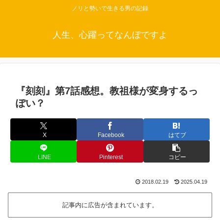
ノリと勢いで生きる男の記録
人生、心躍ってなんぼですよ
『刻刻』第7話感想。教祖様が変身するっ
ぽい？
X
Facebook
はてブ
LINE
Pinterest
コピー
2018.02.19
2025.04.19
記事内に広告が含まれています。