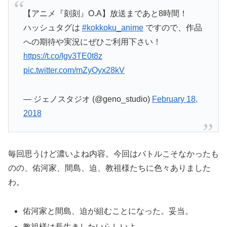
【アニメ『刻刻』O.A】放送まであと8時間！
ハッシュタグは
#kokkoku_anime
ですので、作品
への期待や実況にぜひご利用下さい！
https://t.co/Igv3TE0t8z
pic.twitter.com/mZyOyx28kV
— ジェノスタジオ (@geno_studio)
February 18,
2018
毎回思うけど濃いよね内容。今回はバトルこそなかったも
のの、佑河家、間島、迫、教祖様たちに色々ありました
わ。
佑河家と間島、迫が組むことになった。妥当。
教祖様は長生きしたいらしいよ。