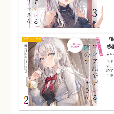
『
スニーカー文庫
感
い
※ネ
す。
読了
ャさ