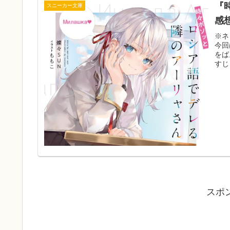
『
スニーカー文庫
感
※ネ
今回
をば
すじ
スポ