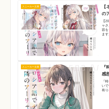
【
スニーカー文庫
の
【2
ャさ
容を
ます
『
スニーカー文庫
感
『時
いで
有り