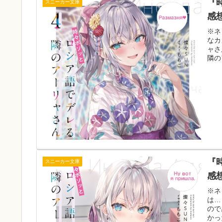
『
スニーカー文庫
感
※ネ
なカ
ャさ
隣の
『
スニーカー文庫
感
※ネ
は…
ので
かっ