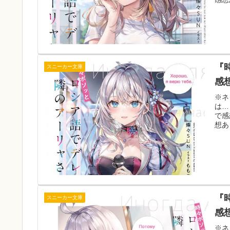
『
スニーカー文庫
感
※ネ
は…
で感
想あ
『
スニーカー文庫
感
※ネ