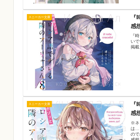
『
スニーカー文庫
感
『時
いで
掲載
『
スニーカー文庫
感
※ネ
は…
ので
感想