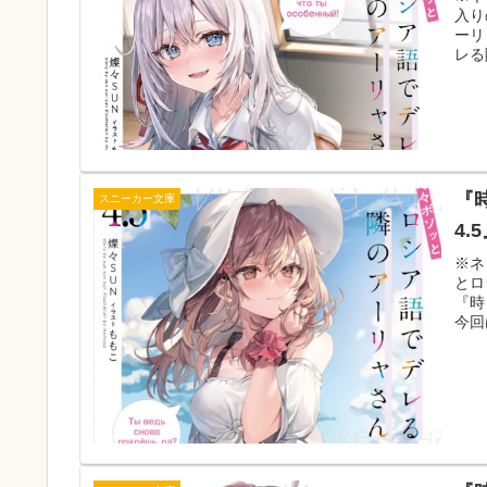
入り
ーリ
レる
『
スニーカー文庫
4
※ネ
とロ
『時
今回