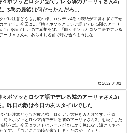
時々ボソッとロシア語でデレる隣のアーリャさん4』
想。3巻の最後は何だったんだろ…
タバレ注意どうもお疲れ様、ロシデレ4巻の表紙が可愛すぎて幸せ
カオです。今回は…『時々ボソッとロシア語でデレる隣のアーリ
ん4』を読了したので感想をば。『時々ボソッとロシア語でデレる
アーリャさん4』あらすじ名前で呼び合うようにな...
2022.04.01
時々ボソッとロシア語でデレる隣のアーリャさん3』
想。昨日の敵は今日の友スタイルでした
タバレ注意どうもお疲れ様、ロシデレ大好きカカオです。今回
「時々ボソッとロシア語でデレる隣のアーリャさん3」を読了した
感想をば。今回はラストのシーンがとにかく気になり過ぎてヤバ
たです。「ついにこの時が来てしまったのか…？」と。...