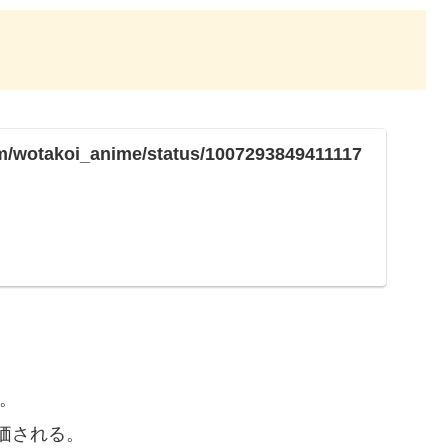
com/wotakoi_anime/status/1007293849411117
。
価される。