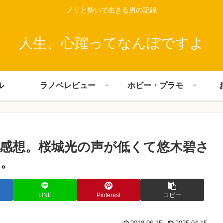
ノリと勢いで生きる男の記録
人生、心躍ってなんぼですよ
ル
ラノベレビュー
ホビー・プラモ
話感想。桜城光の声が低くて悠木碧さ
…。
LINE
Pinterest
コピー