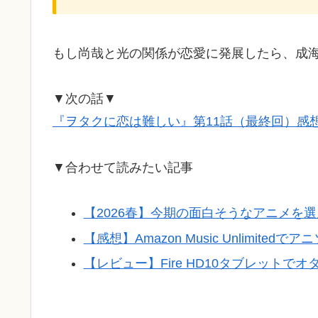
もし尚哉と光の関係が恋愛に発展したら、成
▼次の話▼
『ヲタクに恋は難しい』第11話（最終回）感
▼合わせて読みたい記事
【2026春】今期の面白そうなアニメを
【感想】Amazon Music Unlimite
【レビュー】Fire HD10タブレットで