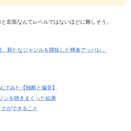
海と宏嵩なんてレベルではないほどに難しそう。
想。新たなジャンルを開拓した樺倉アッパレ。
選んでみた【独断と偏見】
dでアニソンを聴きまくった結果
オタクができること