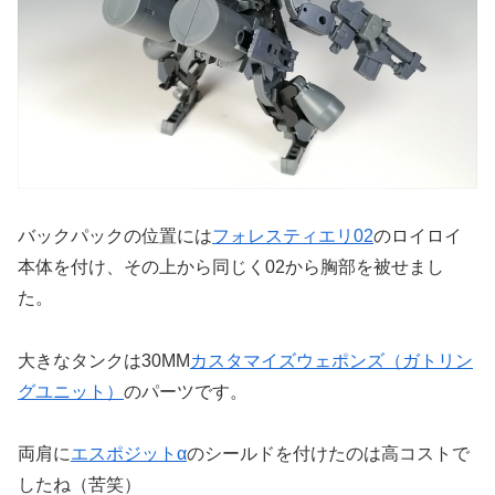
バックパックの位置には
フォレスティエリ02
のロイロイ
本体を付け、その上から同じく02から胸部を被せまし
た。
大きなタンクは30MM
カスタマイズウェポンズ（ガトリン
グユニット）
のパーツです。
両肩に
エスポジットα
のシールドを付けたのは高コストで
したね（苦笑）