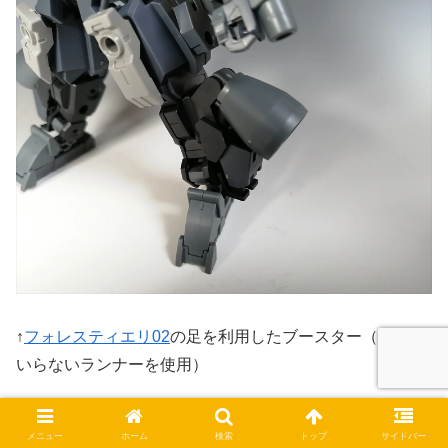
↑
フォレスティエリ02
の足を利用したブースター（接着は
いらないランナーを使用）
バーニアは30MMの
オプションパーツセット10
の物をジョ
メニュー
ホーム
検索
トップ
サイドバー