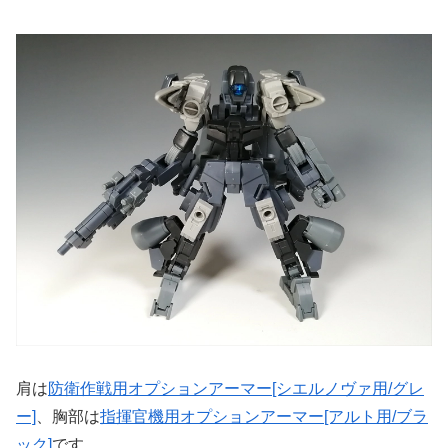
肩は
防衛作戦用オプションアーマー[シエルノヴァ用/グレ
ー]
、胸部は
指揮官機用オプションアーマー[アルト用/ブラ
ック]
です。