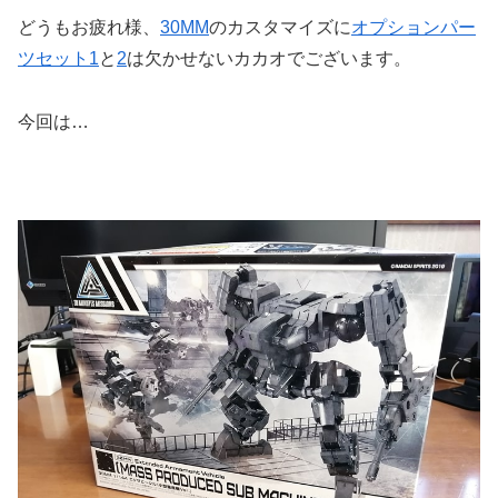
どうもお疲れ様、
30MM
のカスタマイズに
オプションパー
ツセット1
と
2
は欠かせないカカオでございます。
今回は…