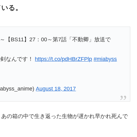
ている。
：40～【BS11】27：00～第7話「不動卿」放送で
真剣なんです！
https://t.co/pdHBrZFPlp
#miabyss
ss_anime)
August 18, 2017
、あの箱の中で生き返った生物が遅かれ早かれ死んで