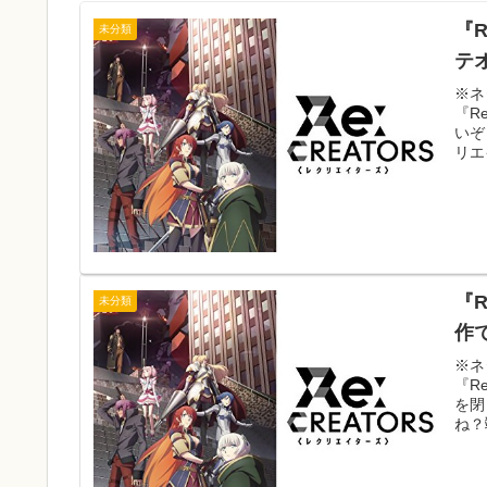
『
未分類
テ
※ネ
『R
いぞ
リエ
『
未分類
作
※ネ
『R
を閉
ね？