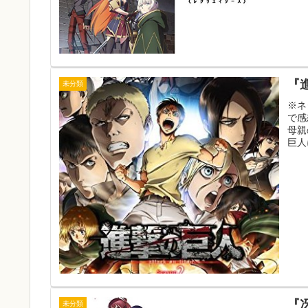
『進
未分類
※ネ
で感
母親
巨人
『
未分類