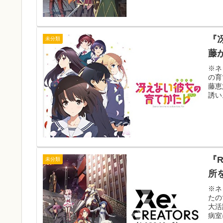
『
未分類
藤が
※ネ
の育
藤恵
誘い
『
未分類
所
※ネ
たの
大活
病室