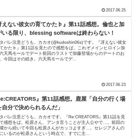
2017.06.25
冴えない彼女の育てかた♭』第11話感想。倫也と加
いる限り、blessing softwareは終わらない！
タバレ注意どうも、カカオ(@kudoshin06s)です。『冴えない彼女
てかた♭』第11話を見たので感想をば。これぞメインヒロイン加
六天馬モールでデート前回のラストで加藤登場からのデートのお
。今回はその続き。六天馬モールでデ...
2017.06.23
Re:CREATORS』第11話感想。鹿屋「自分の行く場
を自分で決められるんだ」
タバレ注意どうも、カカオです。『Re:CREATORS』第11話を見
で感想をば。松原さん、アンタ言うことが主人公やで…。前回の
躍から続いて今回も松原さんがカッコよすぎ…。セレジアさんの
にいるのが松原さんという時点で、すでに主...