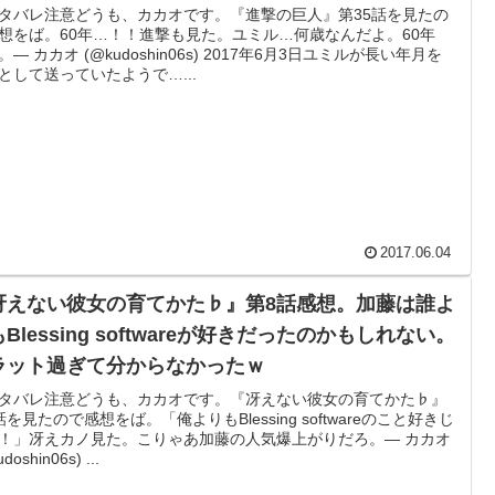
タバレ注意どうも、カカオです。『進撃の巨人』第35話を見たの
想をば。60年…！！進撃も見た。ユミル…何歳なんだよ。60年
。— カカオ (@kudoshin06s) 2017年6月3日ユミルが長い年月を
として送っていたようで…...
2017.06.04
冴えない彼女の育てかた♭』第8話感想。加藤は誰よ
Blessing softwareが好きだったのかもしれない。
ラット過ぎて分からなかったｗ
タバレ注意どうも、カカオです。『冴えない彼女の育てかた♭』
話を見たので感想をば。「俺よりもBlessing softwareのこと好きじ
！」冴えカノ見た。こりゃあ加藤の人気爆上がりだろ。— カカオ
doshin06s) ...