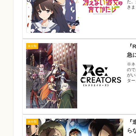
た。
きま
『
未分類
急
※ネ
ので
がい
ター
『
未分類
ら