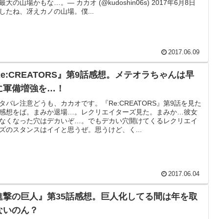
最大の山場かもな…。— カカオ (@kudoshin06s) 2017年6月8日
したね、冴えカノの山場。僕...
2017.06.09
Re:CREATORS』第9話感想。メテオラちゃんは早
に軍備増強を…！
タバレ注意どうも、カカオです。『Re:CREATORS』第9話を見た
感想をば。まみか退場…。レクリエイターズ見た。まみか…彼女
なくなった穴はデカいぞ…。でもデカい穴開けてくるレクリエイ
ズのスタンスはイイと思うぜ。思うけど、く...
2017.06.04
進撃の巨人』第35話感想。巨人化してる間は年を取
ないのん？