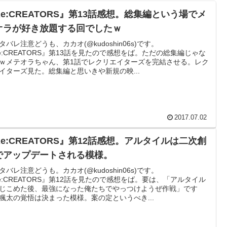
Re:CREATORS』第13話感想。総集編という場でメ
オラが好き放題する回でしたｗ
タバレ注意どうも、カカオ(@kudoshin06s)です。
e:CREATORS』第13話を見たので感想をば。ただの総集編じゃな
ｗメテオラちゃん、第1話でレクリエイターズを完結させる。レク
イターズ見た。総集編と思いきや新規の映...
2017.07.02
Re:CREATORS』第12話感想。アルタイルは二次創
でアップデートされる模様。
タバレ注意どうも。カカオ(@kudoshin06s)です。
e:CREATORS』第12話を見たので感想をば。要は、「アルタイル
じこめた後、最強になった俺たちでやっつけようぜ作戦」です
颯太の覚悟は決まった模様。案の定というべき...