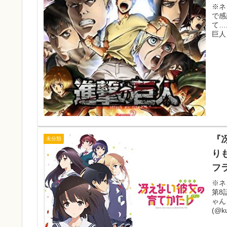
※ネ
で感
て…
巨人
『
未分類
りも
フ
※ネ
第8
ゃん
(@ku