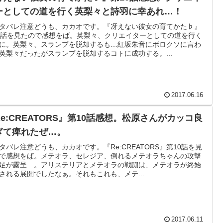
ーとしての道を行く英梨々と詩羽に幸あれ…！
タバレ注意どうも、カカオです。『冴えない彼女の育てかた♭』
0話を見たので感想をば。英梨々、クリエイターとしての道を行く
に。英梨々、スランプを脱却するも…紅坂朱音にボロクソに言わ
英梨々だったがスランプを脱却するコトに成功する。...
2017.06.16
Re:CREATORS』第10話感想。松原さんがカッコ良
ぎて痺れたぜ…。
タバレ注意どうも、カカオです。『Re:CREATORS』第10話を見
で感想をば。メテオラ、セレジア、倒れるメテオラちゃんの攻撃
足が露呈…。アリステリアとメテオラの戦闘は、メテオラが終始
される展開でしたなぁ。それもこれも、メテ...
2017.06.11