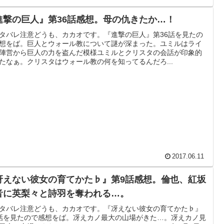
進撃の巨人』第36話感想。母の仇きたか…！
タバレ注意どうも、カカオです。『進撃の巨人』第36話を見たの
想をば。巨人とウォール教について謎が深まった。ユミルはライ
陣営から巨人の力を盗んだ模様ユミルとクリスタの会話が印象的
たなぁ。クリスタはウォール教の何を知ってるんだろ...
2017.06.11
冴えない彼女の育てかた♭』第9話感想。倫也、紅坂
音に英梨々と詩羽を奪われる…。
タバレ注意どうも、カカオです。『冴えない彼女の育てかた♭』
話を見たので感想をば。冴えカノ最大の山場がきた…。冴えカノ見