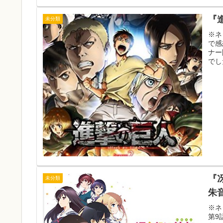
『
未分類
※ネ
で感
ナー
でし
『
未分類
朱
※ネ
第9