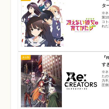
タ
※ネ
第1
コト
れた
『
未分類
す
※ネ
たの
力不
圧倒