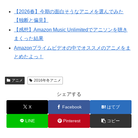
【2026春】今期の面白そうなアニメを選んでみた
【独断と偏見】
【感想】Amazon Music Unlimitedでアニソンを聴き
まくった結果
Amazonプライムビデオの中でオススメのアニメをま
とめたよっ！
アニメ
2016年冬アニメ
シェアする
X
Facebook
はてブ
LINE
Pinterest
コピー