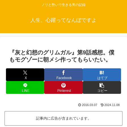
ノリと勢いで生きる男の記録
人生、心躍ってなんぼですよ
『灰と幻想のグリムガル』第9話感想。僕
もモグゾーに朝メシ作ってもらいたい。
X
Facebook
はてブ
LINE
Pinterest
コピー
2016.03.07
2024.11.08
記事内に広告が含まれています。