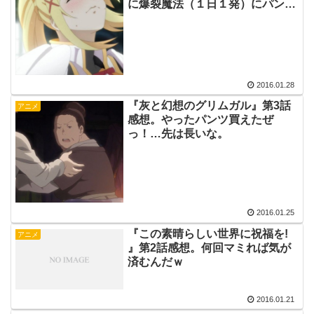
に爆裂魔法（１日１発）にパンツ
泥棒…どんなパーティーだよｗ
2016.01.28
『灰と幻想のグリムガル』第3話
アニメ
感想。やったパンツ買えたぜ
っ！…先は長いな。
2016.01.25
『この素晴らしい世界に祝福を!
アニメ
』第2話感想。何回マミれば気が
済むんだｗ
2016.01.21