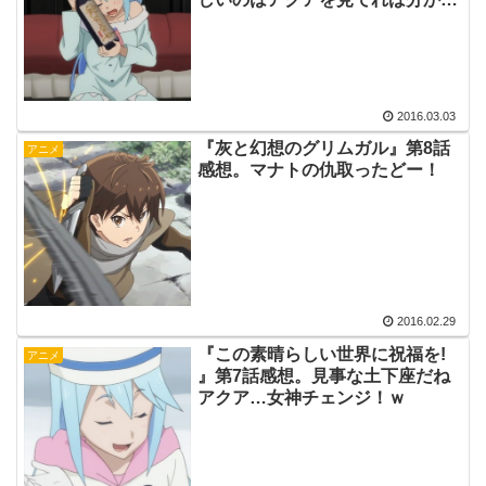
ますｗ
2016.03.03
『灰と幻想のグリムガル』第8話
アニメ
感想。マナトの仇取ったどー！
2016.02.29
『この素晴らしい世界に祝福を!
アニメ
』第7話感想。見事な土下座だね
アクア…女神チェンジ！ｗ