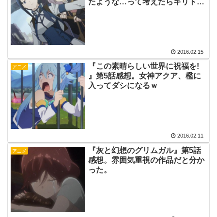
たような…って考えたらキリトだ
った件についてｗ
2016.02.15
『この素晴らしい世界に祝福を!
アニメ
』第5話感想。女神アクア、檻に
入ってダシになるｗ
2016.02.11
『灰と幻想のグリムガル』第5話
アニメ
感想。雰囲気重視の作品だと分か
った。