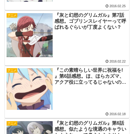
2016.02.25
『灰と幻想のグリムガル』第7話
アニメ
感想。ゴブリンスレイヤーって呼
ばれるぐらいが丁度よくない？
2016.02.22
『この素晴らしい世界に祝福を!
アニメ
』第6話感想。ほ、ほらカズマ、
アクア役に立ってるじゃないの…
立ってる、よね？
2016.02.18
『灰と幻想のグリムガル』第6話
アニメ
感想。似たような境遇のキャラい