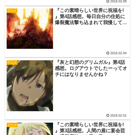
2016.02.08
『この素晴らしい世界に祝福を!
アニメ
』第4話感想。毎日自分の住処に
爆裂魔法撃ち込まれて我慢してた
デュラハンにあっぱれｗ
2016.02.04
『灰と幻想のグリムガル』第4話
アニメ
感想。ログアウトでしたーってオ
チにはなりませんかね？
2016.02.01
『この素晴らしい世界に祝福を!
アニメ
』第3話感想。人間の盾に宴会芸