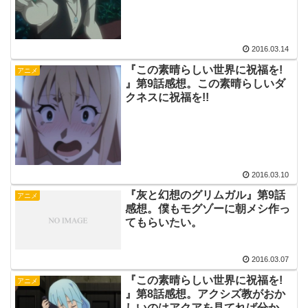
2016.03.14
『この素晴らしい世界に祝福を!
アニメ
』第9話感想。この素晴らしいダ
クネスに祝福を!!
2016.03.10
『灰と幻想のグリムガル』第9話
アニメ
感想。僕もモグゾーに朝メシ作っ
てもらいたい。
2016.03.07
『この素晴らしい世界に祝福を!
アニメ
』第8話感想。アクシズ教がおか
しいのはアクアを見てれば分かり