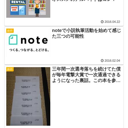
2016.04.22
noteで小説執筆活動を始めて感じ
創作
た三つの可能性
2016.02.04
三年間一次選考落ちを続けてた僕
創作
が毎年電撃大賞で一次通過できる
ようになった裏話。この本を参考
にしましたよ