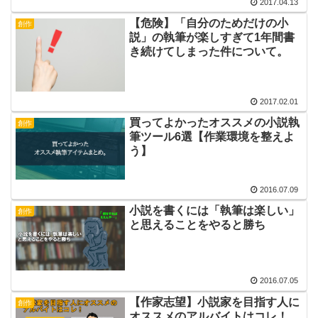
2017.04.13
【危険】「自分のためだけの小
創作
説」の執筆が楽しすぎて1年間書
き続けてしまった件について。
2017.02.01
買ってよかったオススメの小説執
創作
筆ツール6選【作業環境を整えよ
う】
2016.07.09
小説を書くには「執筆は楽しい」
創作
と思えることをやると勝ち
2016.07.05
【作家志望】小説家を目指す人に
創作
オススメのアルバイトはコレ！