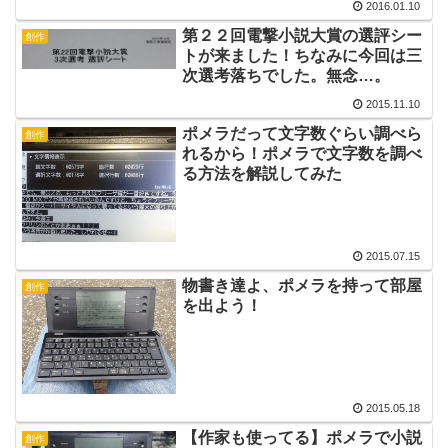
2016.01.10
第２２回電撃小説大賞の選評シー
創作
トが来ました！ちなみに今回は三
次選考落ちでした。無念…。
2015.11.10
ポメラだって文字数ぐらい調べら
創作
れるから！ポメラで文字数を調べ
る方法を解説してみた
2015.07.15
物書き達よ、ポメラを持って部屋
創作
を出よう！
2015.05.18
【作家も使ってる】ポメラで小説
創作