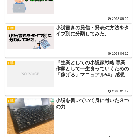
2018.09.22
小説書きの発信・発表の方法をタ
創作
イプ別に分類してみた。
2018.04.17
『生業としての小説家戦略 専業
創作
作家として一生食っていくための
「稼げる」マニュアル54』感想。
小説家志望は読んどいたほうがえ
えよ。
2018.01.17
小説を書いていて身に付いた３つ
創作
の力